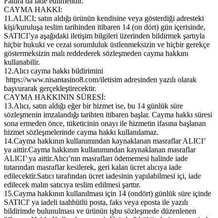
Fatura da iade edilmelidir.
CAYMA HAKKI:
11.ALICI; satın aldığı ürünün kendisine veya gösterdiği adresteki
kişi/kuruluşa teslim tarihinden itibaren 14 (on dört) gün içerisinde,
SATICI’ya aşağıdaki iletişim bilgileri üzerinden bildirmek şartıyla
hiçbir hukuki ve cezai sorumluluk üstlenmeksizin ve hiçbir gerekçe
göstermeksizin malı reddederek sözleşmeden cayma hakkını
kullanabilir.
12.Alıcı cayma hakkı bildirimini
https://www.nisantasino8.com/iletisim adresinden yazılı olarak
başvurarak gerçekleştirecektir.
CAYMA HAKKININ SÜRESİ:
13.Alıcı, satın aldığı eğer bir hizmet ise, bu 14 günlük süre
sözleşmenin imzalandığı tarihten itibaren başlar. Cayma hakkı süresi
sona ermeden önce, tüketicinin onayı ile hizmetin ifasına başlanan
hizmet sözleşmelerinde cayma hakkı kullanılamaz.
14.Cayma hakkının kullanımından kaynaklanan masraflar ALICI’
ya aittir.Cayma hakkının kullanımından kaynaklanan masraflar
ALICI’ ya aittir.Alıcı’nın masrafları ödememesi halinde iade
tutarından masraflar kesilerek, geri kalan ücret alıcıya iade
edilecektir.Satıcı tarafından ücret iadesinin yapılabilmesi içi, iade
edilecek malın satıcıya teslim edilmesi şarttır.
15.Cayma hakkının kullanılması için 14 (ondört) günlük süre içinde
SATICI' ya iadeli taahhütlü posta, faks veya eposta ile yazılı
bildirimde bulunulması ve ürünün işbu sözleşmede düzenlenen