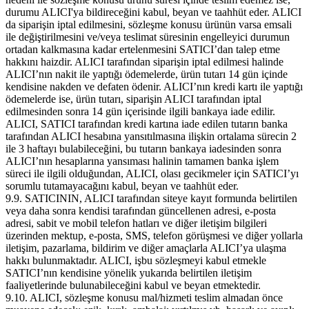
durumu ALICI'ya bildireceğini kabul, beyan ve taahhüt eder. ALICI
da siparişin iptal edilmesini, sözleşme konusu ürünün varsa emsali
ile değiştirilmesini ve/veya teslimat süresinin engelleyici durumun
ortadan kalkmasına kadar ertelenmesini SATICI’dan talep etme
hakkını haizdir. ALICI tarafından siparişin iptal edilmesi halinde
ALICI’nın nakit ile yaptığı ödemelerde, ürün tutarı 14 gün içinde
kendisine nakden ve defaten ödenir. ALICI’nın kredi kartı ile yaptığı
ödemelerde ise, ürün tutarı, siparişin ALICI tarafından iptal
edilmesinden sonra 14 gün içerisinde ilgili bankaya iade edilir.
ALICI, SATICI tarafından kredi kartına iade edilen tutarın banka
tarafından ALICI hesabına yansıtılmasına ilişkin ortalama sürecin 2
ile 3 haftayı bulabileceğini, bu tutarın bankaya iadesinden sonra
ALICI’nın hesaplarına yansıması halinin tamamen banka işlem
süreci ile ilgili olduğundan, ALICI, olası gecikmeler için SATICI’yı
sorumlu tutamayacağını kabul, beyan ve taahhüt eder.
9.9. SATICININ, ALICI tarafından siteye kayıt formunda belirtilen
veya daha sonra kendisi tarafından güncellenen adresi, e-posta
adresi, sabit ve mobil telefon hatları ve diğer iletişim bilgileri
üzerinden mektup, e-posta, SMS, telefon görüşmesi ve diğer yollarla
iletişim, pazarlama, bildirim ve diğer amaçlarla ALICI’ya ulaşma
hakkı bulunmaktadır. ALICI, işbu sözleşmeyi kabul etmekle
SATICI’nın kendisine yönelik yukarıda belirtilen iletişim
faaliyetlerinde bulunabileceğini kabul ve beyan etmektedir.
9.10. ALICI, sözleşme konusu mal/hizmeti teslim almadan önce