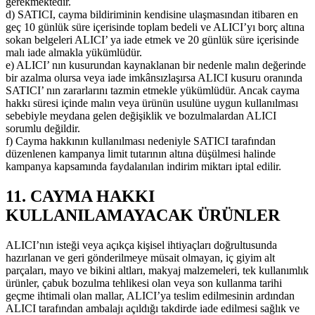
gerekmektedir.
d) SATICI, cayma bildiriminin kendisine ulaşmasından itibaren en
geç 10 günlük süre içerisinde toplam bedeli ve ALICI’yı borç altına
sokan belgeleri ALICI’ ya iade etmek ve 20 günlük süre içerisinde
malı iade almakla yükümlüdür.
e) ALICI’ nın kusurundan kaynaklanan bir nedenle malın değerinde
bir azalma olursa veya iade imkânsızlaşırsa ALICI kusuru oranında
SATICI’ nın zararlarını tazmin etmekle yükümlüdür. Ancak cayma
hakkı süresi içinde malın veya ürünün usulüne uygun kullanılması
sebebiyle meydana gelen değişiklik ve bozulmalardan ALICI
sorumlu değildir.
f) Cayma hakkının kullanılması nedeniyle SATICI tarafından
düzenlenen kampanya limit tutarının altına düşülmesi halinde
kampanya kapsamında faydalanılan indirim miktarı iptal edilir.
11. CAYMA HAKKI
KULLANILAMAYACAK ÜRÜNLER
ALICI’nın isteği veya açıkça kişisel ihtiyaçları doğrultusunda
hazırlanan ve geri gönderilmeye müsait olmayan, iç giyim alt
parçaları, mayo ve bikini altları, makyaj malzemeleri, tek kullanımlık
ürünler, çabuk bozulma tehlikesi olan veya son kullanma tarihi
geçme ihtimali olan mallar, ALICI’ya teslim edilmesinin ardından
ALICI tarafından ambalajı açıldığı takdirde iade edilmesi sağlık ve