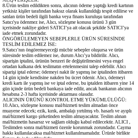
8.Ürün teslim edildikten sonra, alıcının ödeme yaptığı kredi kartının
yetkisiz kişiler tarafından haksız olarak kullanıldığı tespit edilirse ve
satılan ürün bedeli ilgili banka veya finans kuruluşu tarafından
Satıcı'ya ödenmez ise, Alıcı, sözleşme konusu ürünü 3 gün
içerisinde nakliye gideri SATICI’ya ait olacak şekilde SATICI’ya
iade etmek zorundadır.
ÖNGÖRÜLEMEYEN SEBEPLERLE ÜRÜN SÜRESİNDE
TESLİM EDİLEMEZ İSE:
9.Satıcı’nın öngöremeyeceği mücbir sebepler oluşursa ve ürün
süresinde teslim edilemez ise, durum Alıcı’ya bildirilir. Alıcı,
siparişin iptalini, ürünün benzeri ile değiştirilmesini veya engel
ortadan kalkana dek teslimatın ertelenmesini talep edebilir. Alıcı
siparişi iptal ederse; ödemeyi nakit ile yapmış ise iptalinden itibaren
14 gün içinde kendisine nakden bu ücret ödenir. Alıcı, ödemeyi
kredi kartı ile yapmış ise ve iptal ederse, bu iptalden itibaren yine 14
gün içinde ürün bedeli bankaya iade edilir, ancak bankanın alıcının
hesabına 2-3 hafta içerisinde aktarması olasıdır.
ALICININ ÜRÜNÜ KONTROL ETME YÜKÜMLÜLÜĞÜ:
10.Alıcı, sözleşme konusu mal/hizmeti teslim almadan önce
muayene edecek; ezik, kırık, ambalajı yırtılmış vb. hasarlı ve ayıplı
mal/hizmeti kargo şirketinden teslim almayacaktır. Teslim alınan
mal/hizmetin hasarsız ve sağlam olduğu kabul edilecektir. ALICI ,
Teslimden sonra mal/hizmeti özenle korunmak zorundadır. Cayma
hakkı kullanılacaksa mal/hizmet kullanılmamalıdır. Ürünle birlikte