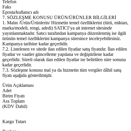
Telefon
Faks
Eposta/kullanıcı adı
7. SÖZLEŞME KONUSU ÜRÜN/ÜRÜNLER BİLGİLERİ
1. Malın /Ürün/Ürünlerin/ Hizmetin temel özelliklerini (türü, miktarı,
marka/modeli, rengi, adedi) SATICI’ya ait internet sitesinde
yayınlanmaktadır. Satıcı tarafından kampanya düzenlenmiş ise ilgili
ürünün temel özelliklerini kampanya süresince inceleyebilirsiniz.
Kampanya tarihine kadar geçerlidir.
7.2. Listelenen ve sitede ilan edilen fiyatlar satış fiyatıdır. İlan edilen
fiyatlar ve vaatler güncelleme yapılana ve değiştirilene kadar
geçerlidir. Süreli olarak ilan edilen fiyatlar ise belirtilen süre sonuna
kadar geçerlidir.
7.3. Sözleşme konusu mal ya da hizmetin tüm vergiler dâhil satış
fiyatı aşağıda gösterilmiştir.
Ürün Açıklaması
Adet
Birim Fiyatı
Ara Toplam
(KDV Dahil)
Kargo Tutarı