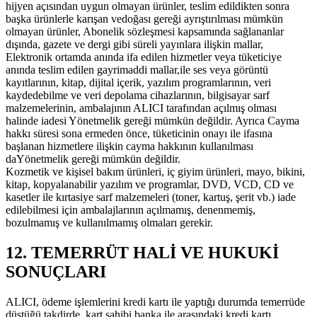
hijyen açısından uygun olmayan ürünler, teslim edildikten sonra
başka ürünlerle karışan vedoğası gereği ayrıştırılması mümkün
olmayan ürünler, Abonelik sözleşmesi kapsamında sağlananlar
dışında, gazete ve dergi gibi süreli yayınlara ilişkin mallar,
Elektronik ortamda anında ifa edilen hizmetler veya tüketiciye
anında teslim edilen gayrimaddi mallar,ile ses veya görüntü
kayıtlarının, kitap, dijital içerik, yazılım programlarının, veri
kaydedebilme ve veri depolama cihazlarının, bilgisayar sarf
malzemelerinin, ambalajının ALICI tarafından açılmış olması
halinde iadesi Yönetmelik gereği mümkün değildir. Ayrıca Cayma
hakkı süresi sona ermeden önce, tüketicinin onayı ile ifasına
başlanan hizmetlere ilişkin cayma hakkının kullanılması
daYönetmelik gereği mümkün değildir.
Kozmetik ve kişisel bakım ürünleri, iç giyim ürünleri, mayo, bikini,
kitap, kopyalanabilir yazılım ve programlar, DVD, VCD, CD ve
kasetler ile kırtasiye sarf malzemeleri (toner, kartuş, şerit vb.) iade
edilebilmesi için ambalajlarının açılmamış, denenmemiş,
bozulmamış ve kullanılmamış olmaları gerekir.
12. TEMERRÜT HALİ VE HUKUKİ
SONUÇLARI
ALICI, ödeme işlemlerini kredi kartı ile yaptığı durumda temerrüde
düştüğü takdirde, kart sahibi banka ile arasındaki kredi kartı