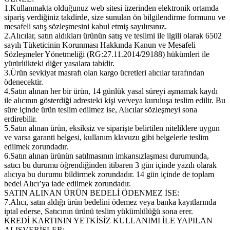
1.Kullanmakta olduğunuz web sitesi üzerinden elektronik ortamda
sipariş verdiğiniz takdirde, size sunulan ön bilgilendirme formunu ve
mesafeli satış sözleşmesini kabul etmiş sayılırsınız.
2.Alıcılar, satın aldıkları ürünün satış ve teslimi ile ilgili olarak 6502
sayılı Tüketicinin Korunması Hakkında Kanun ve Mesafeli
Sözleşmeler Yönetmeliği (RG:27.11.2014/29188) hükümleri ile
yürürlükteki diğer yasalara tabidir.
3.Ürün sevkiyat masrafı olan kargo ücretleri alıcılar tarafından
ödenecektir.
4.Satın alınan her bir ürün, 14 günlük yasal süreyi aşmamak kaydı
ile alıcının gösterdiği adresteki kişi ve/veya kuruluşa teslim edilir. Bu
süre içinde ürün teslim edilmez ise, Alıcılar sözleşmeyi sona
erdirebilir.
5.Satın alınan ürün, eksiksiz ve siparişte belirtilen niteliklere uygun
ve varsa garanti belgesi, kullanım klavuzu gibi belgelerle teslim
edilmek zorundadır.
6.Satın alınan ürünün satılmasının imkansızlaşması durumunda,
satıcı bu durumu öğrendiğinden itibaren 3 gün içinde yazılı olarak
alıcıya bu durumu bildirmek zorundadır. 14 gün içinde de toplam
bedel Alıcı’ya iade edilmek zorundadır.
SATIN ALINAN ÜRÜN BEDELİ ÖDENMEZ İSE:
7.Alıcı, satın aldığı ürün bedelini ödemez veya banka kayıtlarında
iptal ederse, Satıcının ürünü teslim yükümlülüğü sona erer.
KREDİ KARTININ YETKİSİZ KULLANIMI İLE YAPILAN
ALIŞVERİŞLER: