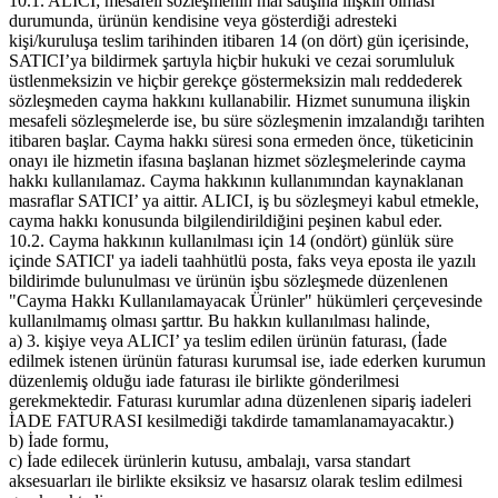
10.1. ALICI; mesafeli sözleşmenin mal satışına ilişkin olması
durumunda, ürünün kendisine veya gösterdiği adresteki
kişi/kuruluşa teslim tarihinden itibaren 14 (on dört) gün içerisinde,
SATICI’ya bildirmek şartıyla hiçbir hukuki ve cezai sorumluluk
üstlenmeksizin ve hiçbir gerekçe göstermeksizin malı reddederek
sözleşmeden cayma hakkını kullanabilir. Hizmet sunumuna ilişkin
mesafeli sözleşmelerde ise, bu süre sözleşmenin imzalandığı tarihten
itibaren başlar. Cayma hakkı süresi sona ermeden önce, tüketicinin
onayı ile hizmetin ifasına başlanan hizmet sözleşmelerinde cayma
hakkı kullanılamaz. Cayma hakkının kullanımından kaynaklanan
masraflar SATICI’ ya aittir. ALICI, iş bu sözleşmeyi kabul etmekle,
cayma hakkı konusunda bilgilendirildiğini peşinen kabul eder.
10.2. Cayma hakkının kullanılması için 14 (ondört) günlük süre
içinde SATICI' ya iadeli taahhütlü posta, faks veya eposta ile yazılı
bildirimde bulunulması ve ürünün işbu sözleşmede düzenlenen
"Cayma Hakkı Kullanılamayacak Ürünler" hükümleri çerçevesinde
kullanılmamış olması şarttır. Bu hakkın kullanılması halinde,
a) 3. kişiye veya ALICI’ ya teslim edilen ürünün faturası, (İade
edilmek istenen ürünün faturası kurumsal ise, iade ederken kurumun
düzenlemiş olduğu iade faturası ile birlikte gönderilmesi
gerekmektedir. Faturası kurumlar adına düzenlenen sipariş iadeleri
İADE FATURASI kesilmediği takdirde tamamlanamayacaktır.)
b) İade formu,
c) İade edilecek ürünlerin kutusu, ambalajı, varsa standart
aksesuarları ile birlikte eksiksiz ve hasarsız olarak teslim edilmesi