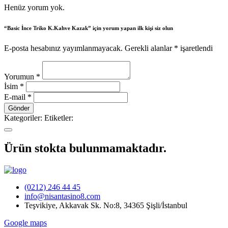
Henüz yorum yok.
“Basic İnce Triko K.Kahve Kazak” için yorum yapan ilk kişi siz olun
E-posta hesabınız yayımlanmayacak. Gerekli alanlar
*
işaretlendi
Yorumun
*
İsim
*
E-mail
*
Kategoriler:
Etiketler:
Ürün stokta bulunmamaktadır.
(0212) 246 44 45
info@nisantasino8.com
Teşvikiye, Akkavak Sk. No:8, 34365 Şişli/İstanbul
Google maps