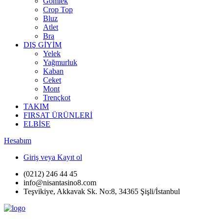
Gömlek
Crop Top
Bluz
Atlet
Bra
DIŞ GİYİM
Yelek
Yağmurluk
Kaban
Ceket
Mont
Trençkot
TAKIM
FIRSAT ÜRÜNLERİ
ELBİSE
Hesabım
Giriş veya Kayıt ol
(0212) 246 44 45
info@nisantasino8.com
Teşvikiye, Akkavak Sk. No:8, 34365 Şişli/İstanbul