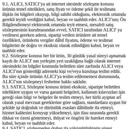
9.1. ALICI, SATICI’ya ait internet sitesinde sözleşme konusu
ürünün temel nitelikleri, satış fiyatı ve ödeme şekli ile teslimata
ilişkin ön bilgileri okuyup, bilgi sahibi olduğunu, elektronik ortamda
gerekli teyidi verdiğini kabul, beyan ve taahhüt eder. ALICI’nın; Ön
Bilgilendirmeyi elektronik ortamda teyit etmesi, mesafeli satış
sözleşmesinin kurulmasından evvel, SATICI tarafından ALICI' ya
verilmesi gereken adresi, siparişi verilen ürünlere ait temel
özellikleri, ürünlerin vergiler dâhil fiyatını, ödeme ve teslimat
bilgilerini de doğru ve eksiksiz olarak edindiğini kabul, beyan ve
taahhüt eder.
9.2. Sözleşme konusu her bir ürün, 30 günlük yasal süreyi aşmamak
kaydı ile ALICI' nın yerleşim yeri uzaklığına bağlı olarak internet
sitesindeki ön bilgiler kısmında belirtilen süre zarfında ALICI veya
ALICI’nın gösterdiği adresteki kişi ve/veya kuruluşa teslim edilir.
Bu süre içinde ürünün ALICI’ya teslim edilememesi durumunda,
ALICI’nın sözleşmeyi feshetme hakkı saklıdır.
9.3. SATICI, Sözleşme konusu ürünü eksiksiz, siparişte belirtilen
niteliklere uygun ve varsa garanti belgeleri, kullanım kılavuzları işin
gereği olan bilgi ve belgeler ile teslim etmeyi, her türlü ayıptan arî
olarak yasal mevzuat gereklerine göre sağlam, standartlara uygun bir
şekilde işi doğruluk ve dürüstlük esasları dâhilinde ifa etmeyi,
hizmet kalitesini koruyup yükseltmeyi, işin ifası sırasında gerekli
dikkat ve özeni göstermeyi, ihtiyat ve öngörü ile hareket etmeyi
kabul, beyan ve taahhüt eder.
9.4. SATICI, sözleşmeden doğan ifa yükümlülüğünün süresi