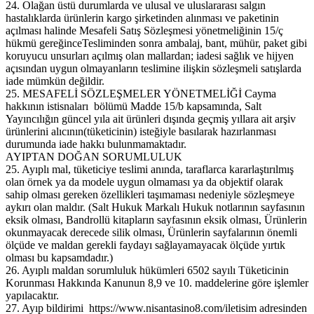
24. Olağan üstü durumlarda ve ulusal ve uluslararası salgın
hastalıklarda ürünlerin kargo şirketinden alınması ve paketinin
açılması halinde Mesafeli Satış Sözleşmesi yönetmeliğinin 15/ç
hükmü gereğinceTesliminden sonra ambalaj, bant, mühür, paket gibi
koruyucu unsurları açılmış olan mallardan; iadesi sağlık ve hijyen
açısından uygun olmayanların teslimine ilişkin sözleşmeli satışlarda
iade mümkün değildir.
25. MESAFELİ SÖZLEŞMELER YÖNETMELİĞİ Cayma
hakkının istisnaları bölümü Madde 15/b kapsamında, Salt
Yayıncılığın güncel yıla ait ürünleri dışında geçmiş yıllara ait arşiv
ürünlerini alıcının(tüketicinin) isteğiyle basılarak hazırlanması
durumunda iade hakkı bulunmamaktadır.
AYIPTAN DOĞAN SORUMLULUK
25. Ayıplı mal, tüketiciye teslimi anında, taraflarca kararlaştırılmış
olan örnek ya da modele uygun olmaması ya da objektif olarak
sahip olması gereken özellikleri taşımaması nedeniyle sözleşmeye
aykırı olan maldır. (Salt Hukuk Markalı Hukuk notlarının sayfasının
eksik olması, Bandrollü kitapların sayfasının eksik olması, Ürünlerin
okunmayacak derecede silik olması, Ürünlerin sayfalarının önemli
ölçüde ve maldan gerekli faydayı sağlayamayacak ölçüde yırtık
olması bu kapsamdadır.)
26. Ayıplı maldan sorumluluk hükümleri 6502 sayılı Tüketicinin
Korunması Hakkında Kanunun 8,9 ve 10. maddelerine göre işlemler
yapılacaktır.
27. Ayıp bildirimi https://www.nisantasino8.com/iletisim adresinden