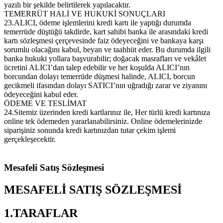
yazılı bir şekilde belirtilerek yapılacaktır.
TEMERRÜT HALİ VE HUKUKİ SONUÇLARI
23.ALICI, ödeme işlemlerini kredi kartı ile yaptığı durumda
temerrüde düştüğü takdirde, kart sahibi banka ile arasındaki kredi
kartı sözleşmesi çerçevesinde faiz ödeyeceğini ve bankaya karşı
sorumlu olacağını kabul, beyan ve taahhüt eder. Bu durumda ilgili
banka hukuki yollara başvurabilir; doğacak masrafları ve vekâlet
ücretini ALICI’dan talep edebilir ve her koşulda ALICI’nın
borcundan dolayı temerrüde düşmesi halinde, ALICI, borcun
gecikmeli ifasından dolayı SATICI’nın uğradığı zarar ve ziyanını
ödeyeceğini kabul eder.
ÖDEME VE TESLİMAT
24.Sitemiz üzerinden kredi kartlarınız ile, Her türlü kredi kartınıza
online tek ödemeden yararlanabilirsiniz. Online ödemelerinizde
siparişiniz sonunda kredi kartınızdan tutar çekim işlemi
gerçekleşecektir.
Mesafeli Satış Sözleşmesi
MESAFELİ SATIŞ SÖZLEŞMESİ
1.TARAFLAR