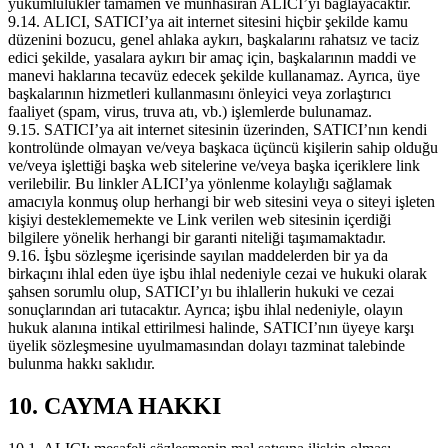
yükümlülükler tamamen ve münhasıran ALICI’yı bağlayacaktır.
9.14. ALICI, SATICI’ya ait internet sitesini hiçbir şekilde kamu
düzenini bozucu, genel ahlaka aykırı, başkalarını rahatsız ve taciz
edici şekilde, yasalara aykırı bir amaç için, başkalarının maddi ve
manevi haklarına tecavüz edecek şekilde kullanamaz. Ayrıca, üye
başkalarının hizmetleri kullanmasını önleyici veya zorlaştırıcı
faaliyet (spam, virus, truva atı, vb.) işlemlerde bulunamaz.
9.15. SATICI’ya ait internet sitesinin üzerinden, SATICI’nın kendi
kontrolünde olmayan ve/veya başkaca üçüncü kişilerin sahip olduğu
ve/veya işlettiği başka web sitelerine ve/veya başka içeriklere link
verilebilir. Bu linkler ALICI’ya yönlenme kolaylığı sağlamak
amacıyla konmuş olup herhangi bir web sitesini veya o siteyi işleten
kişiyi desteklememekte ve Link verilen web sitesinin içerdiği
bilgilere yönelik herhangi bir garanti niteliği taşımamaktadır.
9.16. İşbu sözleşme içerisinde sayılan maddelerden bir ya da
birkaçını ihlal eden üye işbu ihlal nedeniyle cezai ve hukuki olarak
şahsen sorumlu olup, SATICI’yı bu ihlallerin hukuki ve cezai
sonuçlarından ari tutacaktır. Ayrıca; işbu ihlal nedeniyle, olayın
hukuk alanına intikal ettirilmesi halinde, SATICI’nın üyeye karşı
üyelik sözleşmesine uyulmamasından dolayı tazminat talebinde
bulunma hakkı saklıdır.
10. CAYMA HAKKI