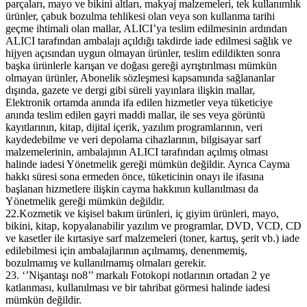
parçaları, mayo ve bikini altları, makyaj malzemeleri, tek kullanımlık
ürünler, çabuk bozulma tehlikesi olan veya son kullanma tarihi
geçme ihtimali olan mallar, ALICI’ya teslim edilmesinin ardından
ALICI tarafından ambalajı açıldığı takdirde iade edilmesi sağlık ve
hijyen açısından uygun olmayan ürünler, teslim edildikten sonra
başka ürünlerle karışan ve doğası gereği ayrıştırılması mümkün
olmayan ürünler, Abonelik sözleşmesi kapsamında sağlananlar
dışında, gazete ve dergi gibi süreli yayınlara ilişkin mallar,
Elektronik ortamda anında ifa edilen hizmetler veya tüketiciye
anında teslim edilen gayri maddi mallar, ile ses veya görüntü
kayıtlarının, kitap, dijital içerik, yazılım programlarının, veri
kaydedebilme ve veri depolama cihazlarının, bilgisayar sarf
malzemelerinin, ambalajının ALICI tarafından açılmış olması
halinde iadesi Yönetmelik gereği mümkün değildir. Ayrıca Cayma
hakkı süresi sona ermeden önce, tüketicinin onayı ile ifasına
başlanan hizmetlere ilişkin cayma hakkının kullanılması da
Yönetmelik gereği mümkün değildir.
22.Kozmetik ve kişisel bakım ürünleri, iç giyim ürünleri, mayo,
bikini, kitap, kopyalanabilir yazılım ve programlar, DVD, VCD, CD
ve kasetler ile kırtasiye sarf malzemeleri (toner, kartuş, şerit vb.) iade
edilebilmesi için ambalajlarının açılmamış, denenmemiş,
bozulmamış ve kullanılmamış olmaları gerekir.
23. ‘’Nişantaşı no8’’ markalı Fotokopi notlarının ortadan 2 ye
katlanması, kullanılması ve bir tahribat görmesi halinde iadesi
mümkün değildir.