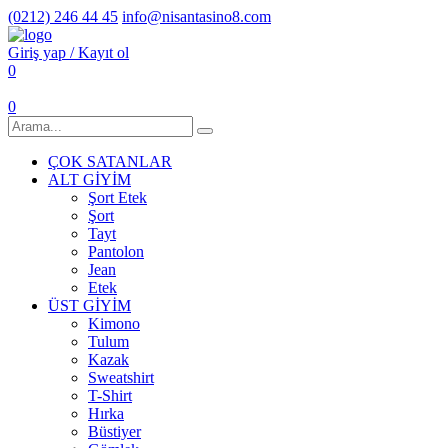
(0212) 246 44 45
info@nisantasino8.com
Giriş yap / Kayıt ol
0
0
ÇOK SATANLAR
ALT GİYİM
Şort Etek
Şort
Tayt
Pantolon
Jean
Etek
ÜST GİYİM
Kimono
Tulum
Kazak
Sweatshirt
T-Shirt
Hırka
Büstiyer