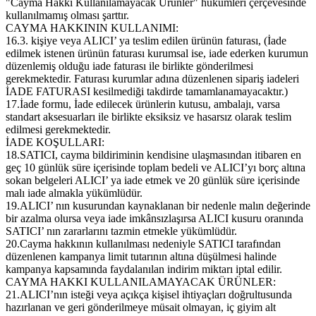
"Cayma Hakkı Kullanılamayacak Ürünler" hükümleri çerçevesinde
kullanılmamış olması şarttır.
CAYMA HAKKININ KULLANIMI:
16.3. kişiye veya ALICI’ ya teslim edilen ürünün faturası, (İade
edilmek istenen ürünün faturası kurumsal ise, iade ederken kurumun
düzenlemiş olduğu iade faturası ile birlikte gönderilmesi
gerekmektedir. Faturası kurumlar adına düzenlenen sipariş iadeleri
İADE FATURASI kesilmediği takdirde tamamlanamayacaktır.)
17.İade formu, İade edilecek ürünlerin kutusu, ambalajı, varsa
standart aksesuarları ile birlikte eksiksiz ve hasarsız olarak teslim
edilmesi gerekmektedir.
İADE KOŞULLARI:
18.SATICI, cayma bildiriminin kendisine ulaşmasından itibaren en
geç 10 günlük süre içerisinde toplam bedeli ve ALICI’yı borç altına
sokan belgeleri ALICI’ ya iade etmek ve 20 günlük süre içerisinde
malı iade almakla yükümlüdür.
19.ALICI’ nın kusurundan kaynaklanan bir nedenle malın değerinde
bir azalma olursa veya iade imkânsızlaşırsa ALICI kusuru oranında
SATICI’ nın zararlarını tazmin etmekle yükümlüdür.
20.Cayma hakkının kullanılması nedeniyle SATICI tarafından
düzenlenen kampanya limit tutarının altına düşülmesi halinde
kampanya kapsamında faydalanılan indirim miktarı iptal edilir.
CAYMA HAKKI KULLANILAMAYACAK ÜRÜNLER:
21.ALICI’nın isteği veya açıkça kişisel ihtiyaçları doğrultusunda
hazırlanan ve geri gönderilmeye müsait olmayan, iç giyim alt