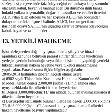
sözleşmesi çerçevesinde faiz ödeyeceğini ve bankaya karşı sorumlu
olacağını kabul, beyan ve taahhüt eder. Bu durumda ilgili banka
hukuki yollara başvurabilir; doğacak masrafları ve vekâlet ücretini
ALICI’dan talep edebilir ve her koşulda ALICI’nın borcundan
dolayı temerrüde düşmesi halinde, ALICI, borcun gecikmeli
ifasından dolayı SATICI’nın uğradığı zarar ve ziyanını ödeyeceğini
kabul, beyan ve taahhüt eder
13. YETKİLİ MAHKEME
İşbu sözleşmeden doğan uyuşmazlıklarda şikayet ve itirazlar,
aşağıdaki kanunda belirtilen parasal sınırlar dâhilinde tüketicinin
yerleşim yerinin bulunduğu veya tüketici işleminin yapıldığı yerdeki
tüketici sorunları hakem heyetine veya tüketici mahkemesine
yapılacaktır. Parasal sınıra ilişkin bilgiler aşağıdadır:
28/05/2014 tarihinden itibaren geçerli olmak üzere:
a) 6502 sayılı Tüketicinin Korunması Hakkında Kanun’un 68.
Maddesi gereği değeri 2.000,00 (ikibin) TL’nin altında olan
uyuşmazlıklarda ilçe tüketici hakem heyetlerine,
b) Değeri 3.000,00(üçbin)TL’ nin altında bulunan uyuşmazlıklarda il
tüketici hakem heyetlerine,
c) Büyükşehir statüsünde bulunan illerde ise değeri 2.000,00 (ikibin)
TL ile 3.000,00(üçbin)TL’ arasındaki uyuşmazlıklarda il tüketici
hakem heyetlerine başvuru yapılmaktadır.