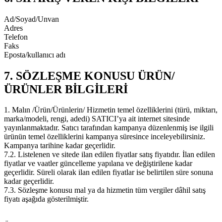
Ad/Soyad/Unvan
Adres
Telefon
Faks
Eposta/kullanıcı adı
7. SÖZLEŞME KONUSU ÜRÜN/
ÜRÜNLER BİLGİLERİ
1. Malın /Ürün/Ürünlerin/ Hizmetin temel özelliklerini (türü, miktarı,
marka/modeli, rengi, adedi) SATICI’ya ait internet sitesinde
yayınlanmaktadır. Satıcı tarafından kampanya düzenlenmiş ise ilgili
ürünün temel özelliklerini kampanya süresince inceleyebilirsiniz.
Kampanya tarihine kadar geçerlidir.
7.2. Listelenen ve sitede ilan edilen fiyatlar satış fiyatıdır. İlan edilen
fiyatlar ve vaatler güncelleme yapılana ve değiştirilene kadar
geçerlidir. Süreli olarak ilan edilen fiyatlar ise belirtilen süre sonuna
kadar geçerlidir.
7.3. Sözleşme konusu mal ya da hizmetin tüm vergiler dâhil satış
fiyatı aşağıda gösterilmiştir.