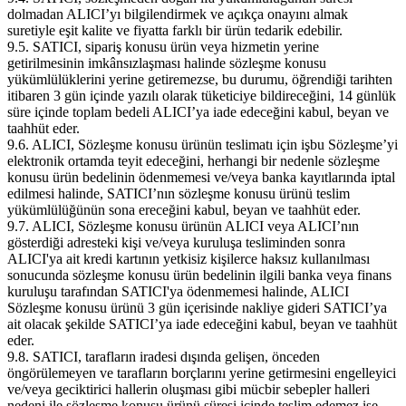
dolmadan ALICI’yı bilgilendirmek ve açıkça onayını almak
suretiyle eşit kalite ve fiyatta farklı bir ürün tedarik edebilir.
9.5. SATICI, sipariş konusu ürün veya hizmetin yerine
getirilmesinin imkânsızlaşması halinde sözleşme konusu
yükümlülüklerini yerine getiremezse, bu durumu, öğrendiği tarihten
itibaren 3 gün içinde yazılı olarak tüketiciye bildireceğini, 14 günlük
süre içinde toplam bedeli ALICI’ya iade edeceğini kabul, beyan ve
taahhüt eder.
9.6. ALICI, Sözleşme konusu ürünün teslimatı için işbu Sözleşme’yi
elektronik ortamda teyit edeceğini, herhangi bir nedenle sözleşme
konusu ürün bedelinin ödenmemesi ve/veya banka kayıtlarında iptal
edilmesi halinde, SATICI’nın sözleşme konusu ürünü teslim
yükümlülüğünün sona ereceğini kabul, beyan ve taahhüt eder.
9.7. ALICI, Sözleşme konusu ürünün ALICI veya ALICI’nın
gösterdiği adresteki kişi ve/veya kuruluşa tesliminden sonra
ALICI'ya ait kredi kartının yetkisiz kişilerce haksız kullanılması
sonucunda sözleşme konusu ürün bedelinin ilgili banka veya finans
kuruluşu tarafından SATICI'ya ödenmemesi halinde, ALICI
Sözleşme konusu ürünü 3 gün içerisinde nakliye gideri SATICI’ya
ait olacak şekilde SATICI’ya iade edeceğini kabul, beyan ve taahhüt
eder.
9.8. SATICI, tarafların iradesi dışında gelişen, önceden
öngörülemeyen ve tarafların borçlarını yerine getirmesini engelleyici
ve/veya geciktirici hallerin oluşması gibi mücbir sebepler halleri
nedeni ile sözleşme konusu ürünü süresi içinde teslim edemez ise,