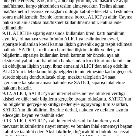
muayene edecek; ezik, kırık, ambalajı yırtılmış vb. hasarlı ve ayıplı
mal/hizmeti kargo şirketinden teslim almayacaktır. Teslim alınan
mal/hizmetin hasarsız ve sağlam olduğu kabul edilecektir. Teslimden
sonra mal/hizmetin özenle korunması borcu, ALICI’ya aittir. Cayma
hakkı kullanılacaksa mal/hizmet kullanılmamalıdır. Fatura iade
edilmelidir.
9.11. ALICI ile sipariş esnasında kullanılan kredi kartı hamilinin
aynı kişi olmaması veya ürünün ALICI’ya tesliminden evvel,
siparişte kullanılan kredi kartına ilişkin güvenlik açığı tespit edilmesi
halinde, SATICI, kredi kartı hamiline ilişkin kimlik ve iletişim
bilgilerini, siparişte kullanılan kredi kartının bir önceki aya ait
ekstresini yahut kart hamilinin bankasından kredi kartının kendisine
ait olduğuna ilişkin yazıyı ibraz etmesini ALICI’dan talep edebilir.
ALICI’nın talebe konu bilgi/belgeleri temin etmesine kadar geçecek
sürede sipariş dondurulacak olup, mezkur taleplerin 24 saat
içerisinde karşılanmaması halinde ise SATICI, siparişi iptal etme
hakkını haizdir.
9.12. ALICI, SATICI’ya ait internet sitesine üye olurken verdiği
kişisel ve diğer sair bilgilerin gerçeğe uygun olduğunu, SATICI’nın
bu bilgilerin gerçeğe aykırılığı nedeniyle uğrayacağı tüm zararları,
SATICI’nın ilk bildirimi üzerine derhal, nakden ve defaten tazmin
edeceğini beyan ve taahhüt eder.
9.13. ALICI, SATICI’ya ait internet sitesini kullanırken yasal
mevzuat hükümlerine riayet etmeyi ve bunları ihlal etmemeyi baştan
kabul ve taahhüt eder. Aksi takdirde, doğacak tüm hukuki ve cezai