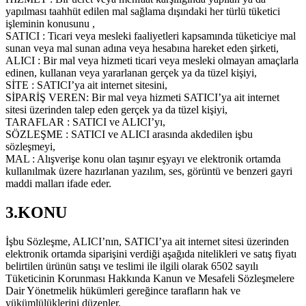
yapılması taahhüt edilen mal sağlama dışındaki her türlü tüketici
işleminin konusunu ,
SATICI : Ticari veya mesleki faaliyetleri kapsamında tüketiciye mal
sunan veya mal sunan adına veya hesabına hareket eden şirketi,
ALICI : Bir mal veya hizmeti ticari veya mesleki olmayan amaçlarla
edinen, kullanan veya yararlanan gerçek ya da tüzel kişiyi,
SİTE : SATICI’ya ait internet sitesini,
SİPARİŞ VEREN: Bir mal veya hizmeti SATICI’ya ait internet
sitesi üzerinden talep eden gerçek ya da tüzel kişiyi,
TARAFLAR : SATICI ve ALICI’yı,
SÖZLEŞME : SATICI ve ALICI arasında akdedilen işbu
sözleşmeyi,
MAL : Alışverişe konu olan taşınır eşyayı ve elektronik ortamda
kullanılmak üzere hazırlanan yazılım, ses, görüntü ve benzeri gayri
maddi malları ifade eder.
3.KONU
İşbu Sözleşme, ALICI’nın, SATICI’ya ait internet sitesi üzerinden
elektronik ortamda siparişini verdiği aşağıda nitelikleri ve satış fiyatı
belirtilen ürünün satışı ve teslimi ile ilgili olarak 6502 sayılı
Tüketicinin Korunması Hakkında Kanun ve Mesafeli Sözleşmelere
Dair Yönetmelik hükümleri gereğince tarafların hak ve
yükümlülüklerini düzenler.