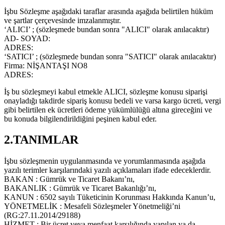
İşbu Sözleşme aşağıdaki taraflar arasında aşağıda belirtilen hüküm
ve şartlar çerçevesinde imzalanmıştır.
‘ALICI’ ; (sözleşmede bundan sonra "ALICI" olarak anılacaktır)
AD- SOYAD:
ADRES:
‘SATICI’ ; (sözleşmede bundan sonra "SATICI" olarak anılacaktır)
Firma: NİŞANTAŞI NO8
ADRES:
İş bu sözleşmeyi kabul etmekle ALICI, sözleşme konusu siparişi
onayladığı takdirde sipariş konusu bedeli ve varsa kargo ücreti, vergi
gibi belirtilen ek ücretleri ödeme yükümlülüğü altına gireceğini ve
bu konuda bilgilendirildiğini peşinen kabul eder.
2.TANIMLAR
İşbu sözleşmenin uygulanmasında ve yorumlanmasında aşağıda
yazılı terimler karşılarındaki yazılı açıklamaları ifade edeceklerdir.
BAKAN : Gümrük ve Ticaret Bakanı’nı,
BAKANLIK : Gümrük ve Ticaret Bakanlığı’nı,
KANUN : 6502 sayılı Tüketicinin Korunması Hakkında Kanun’u,
YÖNETMELİK : Mesafeli Sözleşmeler Yönetmeliği’ni
(RG:27.11.2014/29188)
HİZMET : Bir ücret veya menfaat karşılığında yapılan ya da